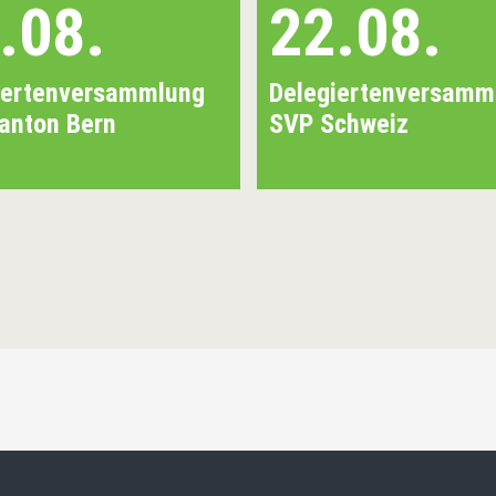
.08.
22.08.
iertenversammlung
Delegiertenversamm
anton Bern
SVP Schweiz