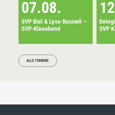
07.08.
12
SVP Biel & Lyss-Busswil –
Deleg
SVP-Kinoabend
SVP K
ALLE TERMINE